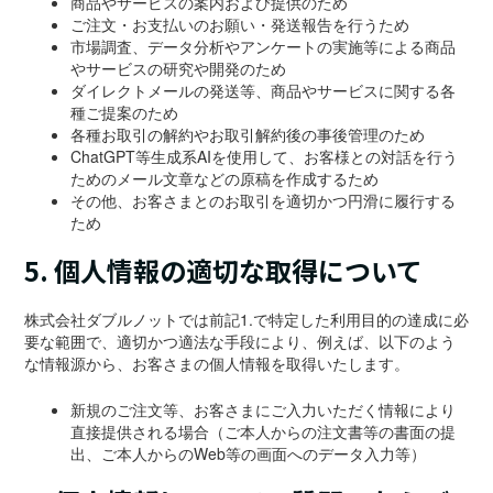
商品やサービスの案内および提供のため
ご注文・お支払いのお願い・発送報告を行うため
市場調査、データ分析やアンケートの実施等による商品
やサービスの研究や開発のため
ダイレクトメールの発送等、商品やサービスに関する各
種ご提案のため
各種お取引の解約やお取引解約後の事後管理のため
ChatGPT等生成系AIを使用して、お客様との対話を行う
ためのメール文章などの原稿を作成するため
その他、お客さまとのお取引を適切かつ円滑に履行する
ため
5. 個人情報の適切な取得について
株式会社ダブルノットでは前記1.で特定した利用目的の達成に必
要な範囲で、適切かつ適法な手段により、例えば、以下のよう
な情報源から、お客さまの個人情報を取得いたします。
新規のご注文等、お客さまにご入力いただく情報により
直接提供される場合（ご本人からの注文書等の書面の提
出、ご本人からのWeb等の画面へのデータ入力等）