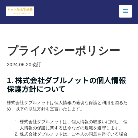
コ
ン
Main
テ
ン
Men
ツ
へ
ス
プライバシーポリシー
キ
ッ
プ
2024.06.20改訂
1. 株式会社ダブルノットの個人情報
保護方針について
株式会社ダブルノットは個人情報の適切な保護と利用を図るた
め、以下の取組方針を宣言いたします。
株式会社ダブルノットは、個人情報の取扱いに関し、個
人情報の保護に関する法令などの規範を遵守します。
株式会社ダブルノットは、ご本人の同意を得ている場合